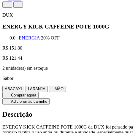
DUX
ENERGY KICK CAFFEINE POTE 1000G
0.0
|
ENERGIA
20% OFF
R$ 151,80
R$ 121,44
2 unidade(s) em estoque
Sabor
ABACAXI
LARANJA
LIMÃO
Comprar agora
Adicionar ao carrinho
Descrição
ENERGY KICK CAFFEINE POTE 1000G da DUX foi pensado para con
formato facilita o uso antes ou durante a atividade, especialmente qua