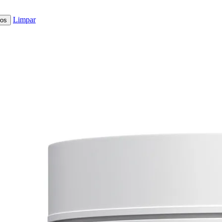
Limpar
ros