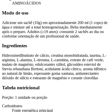
AMINOÁCIDOS
Modo de uso
Adicione um sachê (10g) em aproximadamente 200 ml (1 copo) de
água e misture até a total homogeneização. Beba imediatamente
após o preparo. Adultos (≥19 anos): consumir 2 sachês ao dia ou
conforme orientação de um profissional de saúde.
Ingredientes
Hidroximetilbutirato de cálcio, creatina monohidratada, taurina, L-
arginina, L-alanina, L-tirosina, L-carnitina, extrato de café verde,
malato de magnésio, edulcorantes xilitol, glicosídeo esteviol de
Stevia rebaudiana Bertoni, acidulante ácido cítrico, aroma idêntico
ao natural de limão, espessante goma xantana, antiumectantes
dióxido de silício e estearato de magnésio e corante clorofilas
Tabela nutricional
Porção: 1 unidade ou porção
Carboidratos
Fonte energética principal